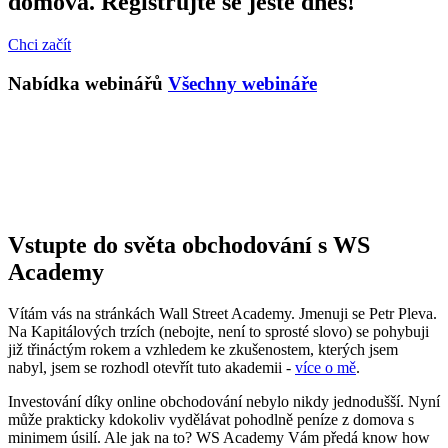
domova. Registrujte se ještě dnes!
Chci začít
Nabídka webinářů
Všechny webináře
Vstupte do světa obchodování s WS
Academy
Vítám vás na stránkách Wall Street Academy. Jmenuji se Petr Pleva.
Na Kapitálových trzích (nebojte, není to sprosté slovo) se pohybuji
již třináctým rokem a vzhledem ke zkušenostem, kterých jsem
nabyl, jsem se rozhodl otevřít tuto akademii -
více o mě
.
Investování díky online obchodování nebylo nikdy jednodušší. Nyní
může prakticky kdokoliv vydělávat pohodlně peníze z domova s
minimem úsilí. Ale jak na to? WS Academy Vám předá know how