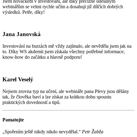
Jsem nováčkem v investování, ale díky precizně udělaným
webinářům se velmi rychle učím a dosahuji již dílčích dobrých
výsledků. Petře, díky!
Jana Janovská
Investování na burzách mě vždy zajímalo, ale nevěděla jsem jak na
to. Díky WS akdemii jsem získala všechny potřebné informace,
know-how do začátku a hlavně podporu!
Karel Veselý
Nejsem zrovna typ na učení, ale webináře pana Plevy jsou dělány
tak, že člověka baví a lze získat za krátkou dobu spoustu
praktických dovedností a tipů.
Pamatujte
„Spořením ještě nikdy nikdo nevydělal.“
Petr Žabža