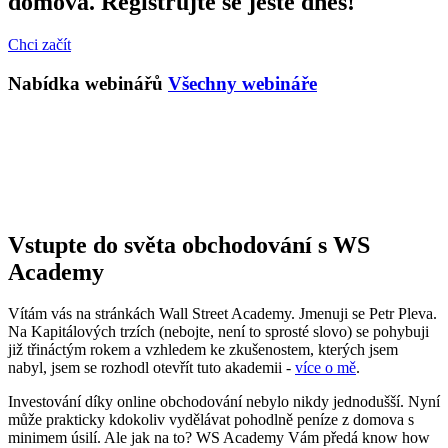
domova. Registrujte se ještě dnes!
Chci začít
Nabídka webinářů
Všechny webináře
Vstupte do světa obchodování s WS
Academy
Vítám vás na stránkách Wall Street Academy. Jmenuji se Petr Pleva.
Na Kapitálových trzích (nebojte, není to sprosté slovo) se pohybuji
již třináctým rokem a vzhledem ke zkušenostem, kterých jsem
nabyl, jsem se rozhodl otevřít tuto akademii -
více o mě
.
Investování díky online obchodování nebylo nikdy jednodušší. Nyní
může prakticky kdokoliv vydělávat pohodlně peníze z domova s
minimem úsilí. Ale jak na to? WS Academy Vám předá know how