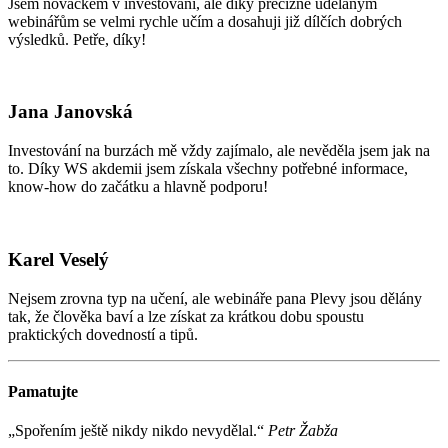
Jsem nováčkem v investování, ale díky precizně udělaným
webinářům se velmi rychle učím a dosahuji již dílčích dobrých
výsledků. Petře, díky!
Jana Janovská
Investování na burzách mě vždy zajímalo, ale nevěděla jsem jak na
to. Díky WS akdemii jsem získala všechny potřebné informace,
know-how do začátku a hlavně podporu!
Karel Veselý
Nejsem zrovna typ na učení, ale webináře pana Plevy jsou dělány
tak, že člověka baví a lze získat za krátkou dobu spoustu
praktických dovedností a tipů.
Pamatujte
„Spořením ještě nikdy nikdo nevydělal.“
Petr Žabža