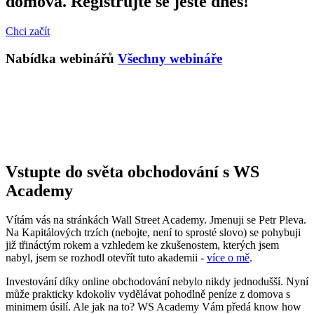
domova. Registrujte se ještě dnes!
Chci začít
Nabídka webinářů
Všechny webináře
Vstupte do světa obchodování s WS
Academy
Vítám vás na stránkách Wall Street Academy. Jmenuji se Petr Pleva.
Na Kapitálových trzích (nebojte, není to sprosté slovo) se pohybuji
již třináctým rokem a vzhledem ke zkušenostem, kterých jsem
nabyl, jsem se rozhodl otevřít tuto akademii -
více o mě
.
Investování díky online obchodování nebylo nikdy jednodušší. Nyní
může prakticky kdokoliv vydělávat pohodlně peníze z domova s
minimem úsilí. Ale jak na to? WS Academy Vám předá know how