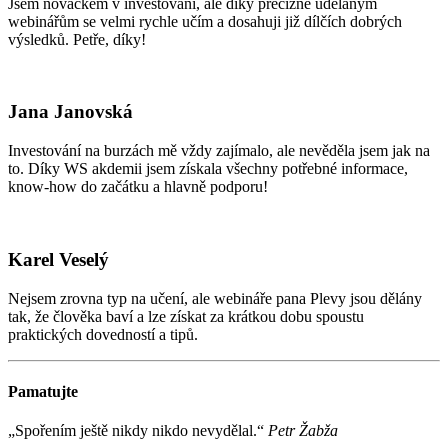
Jsem nováčkem v investování, ale díky precizně udělaným
webinářům se velmi rychle učím a dosahuji již dílčích dobrých
výsledků. Petře, díky!
Jana Janovská
Investování na burzách mě vždy zajímalo, ale nevěděla jsem jak na
to. Díky WS akdemii jsem získala všechny potřebné informace,
know-how do začátku a hlavně podporu!
Karel Veselý
Nejsem zrovna typ na učení, ale webináře pana Plevy jsou dělány
tak, že člověka baví a lze získat za krátkou dobu spoustu
praktických dovedností a tipů.
Pamatujte
„Spořením ještě nikdy nikdo nevydělal.“
Petr Žabža