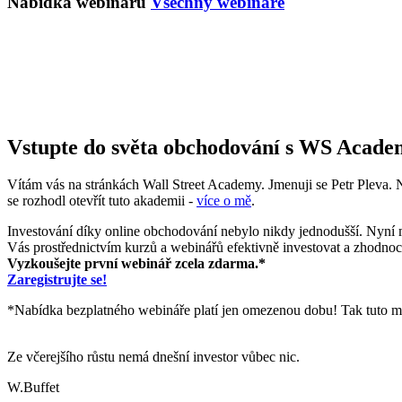
Nabídka webinářů
Všechny webináře
Vstupte do světa obchodování s WS Acad
Vítám vás na stránkách Wall Street Academy. Jmenuji se Petr Pleva. N
se rozhodl otevřít tuto akademii -
více o mě
.
Investování díky online obchodování nebylo nikdy jednodušší. Nyn
Vás prostřednictvím kurzů a webinářů efektivně investovat a zhodno
Vyzkoušejte první webinář zcela zdarma.*
Zaregistrujte se!
*Nabídka bezplatného webináře platí jen omezenou dobu! Tak tuto m
Ze včerejšího růstu nemá dnešní investor vůbec nic.
W.Buffet