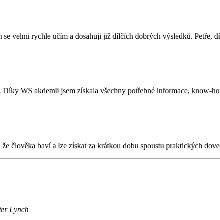
e velmi rychle učím a dosahuji již dílčích dobrých výsledků. Petře, d
to. Díky WS akdemii jsem získala všechny potřebné informace, know-h
že člověka baví a lze získat za krátkou dobu spoustu praktických doved
ter Lynch