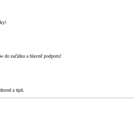
íky!
ow do začátku a hlavně podporu!
ností a tipů.