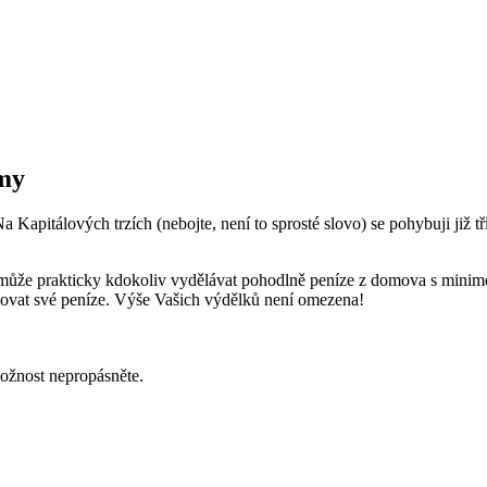
emy
a Kapitálových trzích (nebojte, není to sprosté slovo) se pohybuji již
í může prakticky kdokoliv vydělávat pohodlně peníze z domova s min
covat své peníze. Výše Vašich výdělků není omezena!
ožnost nepropásněte.