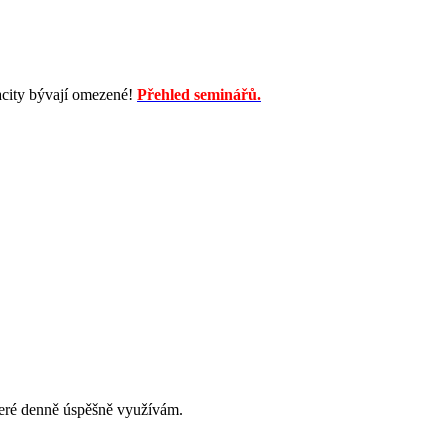
acity bývají omezené!
Přehled seminářů.
teré denně úspěšně využívám.