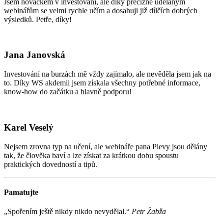
Jsem nováčkem v investování, ale díky precizně udělaným
webinářům se velmi rychle učím a dosahuji již dílčích dobrých
výsledků. Petře, díky!
Jana Janovská
Investování na burzách mě vždy zajímalo, ale nevěděla jsem jak na
to. Díky WS akdemii jsem získala všechny potřebné informace,
know-how do začátku a hlavně podporu!
Karel Veselý
Nejsem zrovna typ na učení, ale webináře pana Plevy jsou dělány
tak, že člověka baví a lze získat za krátkou dobu spoustu
praktických dovedností a tipů.
Pamatujte
„Spořením ještě nikdy nikdo nevydělal.“
Petr Žabža