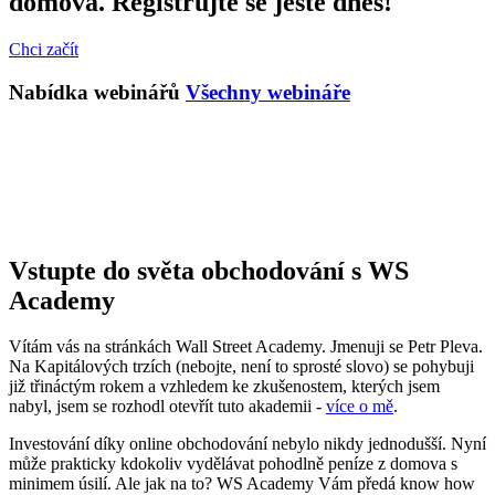
domova. Registrujte se ještě dnes!
Chci začít
Nabídka webinářů
Všechny webináře
Vstupte do světa obchodování s WS
Academy
Vítám vás na stránkách Wall Street Academy. Jmenuji se Petr Pleva.
Na Kapitálových trzích (nebojte, není to sprosté slovo) se pohybuji
již třináctým rokem a vzhledem ke zkušenostem, kterých jsem
nabyl, jsem se rozhodl otevřít tuto akademii -
více o mě
.
Investování díky online obchodování nebylo nikdy jednodušší. Nyní
může prakticky kdokoliv vydělávat pohodlně peníze z domova s
minimem úsilí. Ale jak na to? WS Academy Vám předá know how