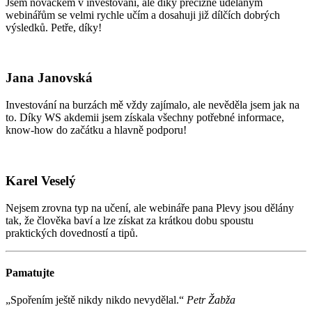
Jsem nováčkem v investování, ale díky precizně udělaným
webinářům se velmi rychle učím a dosahuji již dílčích dobrých
výsledků. Petře, díky!
Jana Janovská
Investování na burzách mě vždy zajímalo, ale nevěděla jsem jak na
to. Díky WS akdemii jsem získala všechny potřebné informace,
know-how do začátku a hlavně podporu!
Karel Veselý
Nejsem zrovna typ na učení, ale webináře pana Plevy jsou dělány
tak, že člověka baví a lze získat za krátkou dobu spoustu
praktických dovedností a tipů.
Pamatujte
„Spořením ještě nikdy nikdo nevydělal.“
Petr Žabža