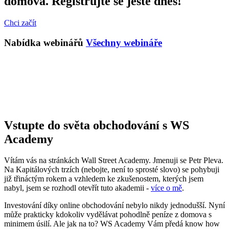
domova. Registrujte se ještě dnes!
Chci začít
Nabídka webinářů
Všechny webináře
Vstupte do světa obchodování s WS
Academy
Vítám vás na stránkách Wall Street Academy. Jmenuji se Petr Pleva.
Na Kapitálových trzích (nebojte, není to sprosté slovo) se pohybuji
již třináctým rokem a vzhledem ke zkušenostem, kterých jsem
nabyl, jsem se rozhodl otevřít tuto akademii -
více o mě
.
Investování díky online obchodování nebylo nikdy jednodušší. Nyní
může prakticky kdokoliv vydělávat pohodlně peníze z domova s
minimem úsilí. Ale jak na to? WS Academy Vám předá know how