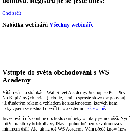
domova. Registrujte se ještě dnes!
Chci začít
Nabídka webinářů
Všechny webináře
Vstupte do světa obchodování s WS
Academy
Vítám vás na stránkách Wall Street Academy. Jmenuji se Petr Pleva.
Na Kapitálových trzích (nebojte, není to sprosté slovo) se pohybuji
již třináctým rokem a vzhledem ke zkušenostem, kterých jsem
nabyl, jsem se rozhodl otevřít tuto akademii -
více o mě
.
Investování díky online obchodování nebylo nikdy jednodušší. Nyní
může prakticky kdokoliv vydělávat pohodlně peníze z domova s
minimem úsilí. Ale jak na to? WS Academy Vám předá know how