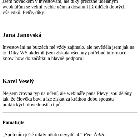
Jsem nováčkem v investování, ale díky precizně udělaným
webinářům se velmi rychle učím a dosahuji již dílčích dobrých
výsledků. Petře, díky!
Jana Janovská
Investování na burzách mě vždy zajímalo, ale nevěděla jsem jak na
to. Díky WS akdemii jsem získala všechny potřebné informace,
know-how do začátku a hlavně podporu!
Karel Veselý
Nejsem zrovna typ na učení, ale webináře pana Plevy jsou dělány
tak, že člověka baví a lze získat za krátkou dobu spoustu
praktických dovedností a tipů.
Pamatujte
„Spořením ještě nikdy nikdo nevydělal.“
Petr Žabža