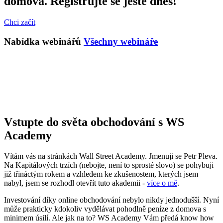
domova. Registrujte se ještě dnes!
Chci začít
Nabídka webinářů
Všechny webináře
Vstupte do světa obchodování s WS
Academy
Vítám vás na stránkách Wall Street Academy. Jmenuji se Petr Pleva.
Na Kapitálových trzích (nebojte, není to sprosté slovo) se pohybuji
již třináctým rokem a vzhledem ke zkušenostem, kterých jsem
nabyl, jsem se rozhodl otevřít tuto akademii -
více o mě
.
Investování díky online obchodování nebylo nikdy jednodušší. Nyní
může prakticky kdokoliv vydělávat pohodlně peníze z domova s
minimem úsilí. Ale jak na to? WS Academy Vám předá know how