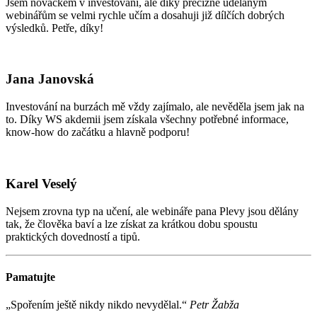
Jsem nováčkem v investování, ale díky precizně udělaným
webinářům se velmi rychle učím a dosahuji již dílčích dobrých
výsledků. Petře, díky!
Jana Janovská
Investování na burzách mě vždy zajímalo, ale nevěděla jsem jak na
to. Díky WS akdemii jsem získala všechny potřebné informace,
know-how do začátku a hlavně podporu!
Karel Veselý
Nejsem zrovna typ na učení, ale webináře pana Plevy jsou dělány
tak, že člověka baví a lze získat za krátkou dobu spoustu
praktických dovedností a tipů.
Pamatujte
„Spořením ještě nikdy nikdo nevydělal.“
Petr Žabža