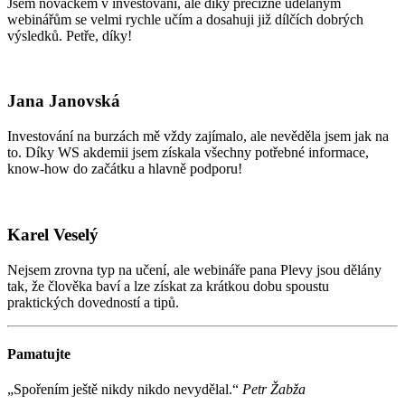
Jsem nováčkem v investování, ale díky precizně udělaným
webinářům se velmi rychle učím a dosahuji již dílčích dobrých
výsledků. Petře, díky!
Jana Janovská
Investování na burzách mě vždy zajímalo, ale nevěděla jsem jak na
to. Díky WS akdemii jsem získala všechny potřebné informace,
know-how do začátku a hlavně podporu!
Karel Veselý
Nejsem zrovna typ na učení, ale webináře pana Plevy jsou dělány
tak, že člověka baví a lze získat za krátkou dobu spoustu
praktických dovedností a tipů.
Pamatujte
„Spořením ještě nikdy nikdo nevydělal.“
Petr Žabža