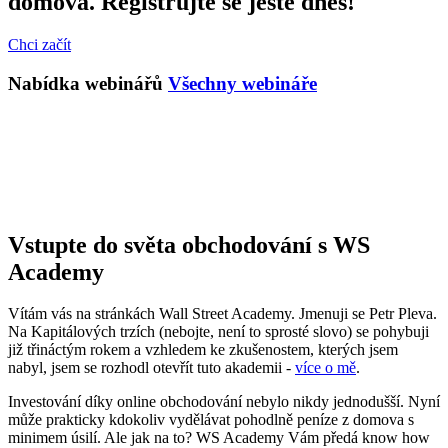
domova. Registrujte se ještě dnes!
Chci začít
Nabídka webinářů
Všechny webináře
Vstupte do světa obchodování s WS
Academy
Vítám vás na stránkách Wall Street Academy. Jmenuji se Petr Pleva.
Na Kapitálových trzích (nebojte, není to sprosté slovo) se pohybuji
již třináctým rokem a vzhledem ke zkušenostem, kterých jsem
nabyl, jsem se rozhodl otevřít tuto akademii -
více o mě
.
Investování díky online obchodování nebylo nikdy jednodušší. Nyní
může prakticky kdokoliv vydělávat pohodlně peníze z domova s
minimem úsilí. Ale jak na to? WS Academy Vám předá know how