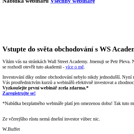
Nabídka webinářů
Všechny webináře
Vstupte do světa obchodování s WS Acad
Vítám vás na stránkách Wall Street Academy. Jmenuji se Petr Pleva. N
se rozhodl otevřít tuto akademii -
více o mě
.
Investování díky online obchodování nebylo nikdy jednodušší. Nyn
Vás prostřednictvím kurzů a webinářů efektivně investovat a zhodno
Vyzkoušejte první webinář zcela zdarma.*
Zaregistrujte se!
*Nabídka bezplatného webináře platí jen omezenou dobu! Tak tuto m
Ze včerejšího růstu nemá dnešní investor vůbec nic.
W.Buffet