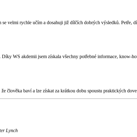
e velmi rychle učím a dosahuji již dílčích dobrých výsledků. Petře, d
to. Díky WS akdemii jsem získala všechny potřebné informace, know-h
že člověka baví a lze získat za krátkou dobu spoustu praktických doved
ter Lynch