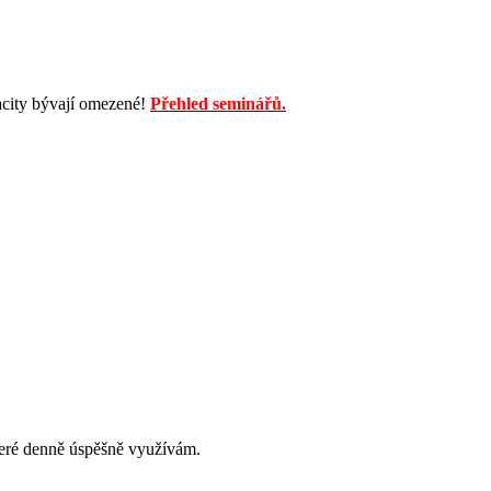
acity bývají omezené!
Přehled seminářů.
teré denně úspěšně využívám.