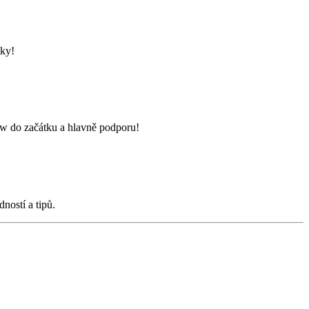
íky!
ow do začátku a hlavně podporu!
ností a tipů.