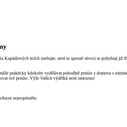
emy
a Kapitálových trzích (nebojte, není to sprosté slovo) se pohybuji již
í může prakticky kdokoliv vydělávat pohodlně peníze z domova s min
covat své peníze. Výše Vašich výdělků není omezena!
ožnost nepropásněte.