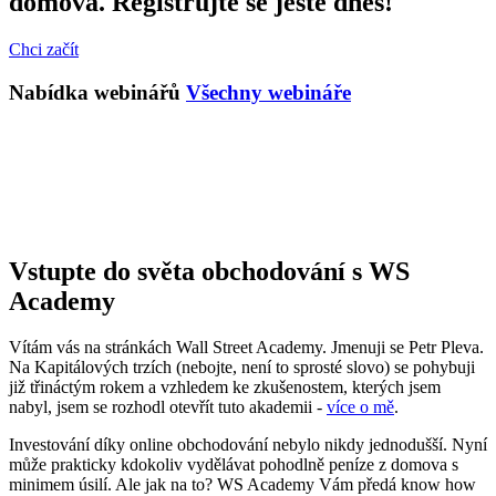
domova. Registrujte se ještě dnes!
Chci začít
Nabídka webinářů
Všechny webináře
Vstupte do světa obchodování s WS
Academy
Vítám vás na stránkách Wall Street Academy. Jmenuji se Petr Pleva.
Na Kapitálových trzích (nebojte, není to sprosté slovo) se pohybuji
již třináctým rokem a vzhledem ke zkušenostem, kterých jsem
nabyl, jsem se rozhodl otevřít tuto akademii -
více o mě
.
Investování díky online obchodování nebylo nikdy jednodušší. Nyní
může prakticky kdokoliv vydělávat pohodlně peníze z domova s
minimem úsilí. Ale jak na to? WS Academy Vám předá know how