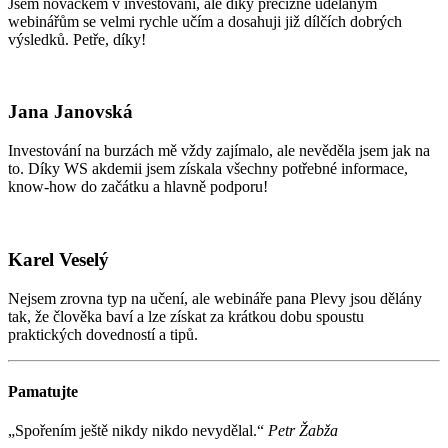
Jsem nováčkem v investování, ale díky precizně udělaným
webinářům se velmi rychle učím a dosahuji již dílčích dobrých
výsledků. Petře, díky!
Jana Janovská
Investování na burzách mě vždy zajímalo, ale nevěděla jsem jak na
to. Díky WS akdemii jsem získala všechny potřebné informace,
know-how do začátku a hlavně podporu!
Karel Veselý
Nejsem zrovna typ na učení, ale webináře pana Plevy jsou dělány
tak, že člověka baví a lze získat za krátkou dobu spoustu
praktických dovedností a tipů.
Pamatujte
„Spořením ještě nikdy nikdo nevydělal.“
Petr Žabža