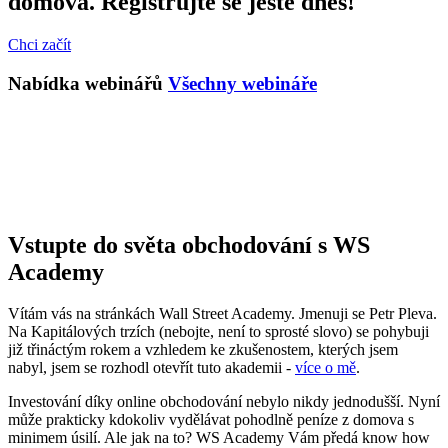
domova. Registrujte se ještě dnes!
Chci začít
Nabídka webinářů
Všechny webináře
Vstupte do světa obchodování s WS
Academy
Vítám vás na stránkách Wall Street Academy. Jmenuji se Petr Pleva.
Na Kapitálových trzích (nebojte, není to sprosté slovo) se pohybuji
již třináctým rokem a vzhledem ke zkušenostem, kterých jsem
nabyl, jsem se rozhodl otevřít tuto akademii -
více o mě
.
Investování díky online obchodování nebylo nikdy jednodušší. Nyní
může prakticky kdokoliv vydělávat pohodlně peníze z domova s
minimem úsilí. Ale jak na to? WS Academy Vám předá know how