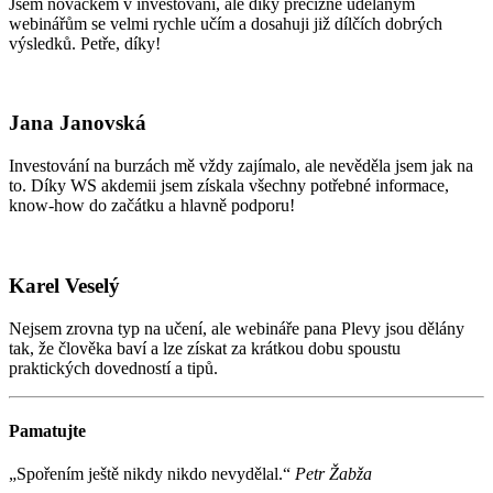
Jsem nováčkem v investování, ale díky precizně udělaným
webinářům se velmi rychle učím a dosahuji již dílčích dobrých
výsledků. Petře, díky!
Jana Janovská
Investování na burzách mě vždy zajímalo, ale nevěděla jsem jak na
to. Díky WS akdemii jsem získala všechny potřebné informace,
know-how do začátku a hlavně podporu!
Karel Veselý
Nejsem zrovna typ na učení, ale webináře pana Plevy jsou dělány
tak, že člověka baví a lze získat za krátkou dobu spoustu
praktických dovedností a tipů.
Pamatujte
„Spořením ještě nikdy nikdo nevydělal.“
Petr Žabža