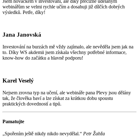
Jsem nováčkem v investování, ale díky precizně udělaným
webinářům se velmi rychle učím a dosahuji již dílčích dobrých
výsledků. Petře, díky!
Jana Janovská
Investování na burzách mě vždy zajímalo, ale nevěděla jsem jak na
to. Díky WS akdemii jsem získala všechny potřebné informace,
know-how do začátku a hlavně podporu!
Karel Veselý
Nejsem zrovna typ na učení, ale webináře pana Plevy jsou dělány
tak, že člověka baví a lze získat za krátkou dobu spoustu
praktických dovedností a tipů.
Pamatujte
„Spořením ještě nikdy nikdo nevydělal.“
Petr Žabža