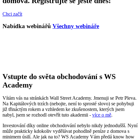
domova. Registrujte se ještě dnes!
Chci začít
Nabídka webinářů
Všechny webináře
Vstupte do světa obchodování s WS
Academy
Vítám vás na stránkách Wall Street Academy. Jmenuji se Petr Pleva.
Na Kapitálových trzích (nebojte, není to sprosté slovo) se pohybuji
již třináctým rokem a vzhledem ke zkušenostem, kterých jsem
nabyl, jsem se rozhodl otevřít tuto akademii -
více o mě
.
Investování díky online obchodování nebylo nikdy jednodušší. Nyní
může prakticky kdokoliv vydělávat pohodlně peníze z domova s
minimem úsilí. Ale jak na to? WS Academy Vám předá know how